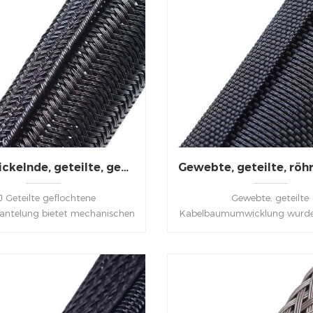
Selbstwickelnde, geteilte, geflochtene Kabelummantelung für die Automobilindustrie
 Geteilte geflochtene
Gewebte, geteilte
ntelung bietet mechanischen
Kabelbaumumwicklung wurde 
z und Abriebfestigkeit für
entwickelt, um die strengen
iedene Kabel, Kabelbäume,
der modernen Kabelbaumind
e, Rohre usw. Das halbstarre
erfüllen. D Entwickelt als e
htene Design macht es zur
installierende und effektive 
 Wahl für Szenarien, in denen
für verschiedene Industri
infache Installation oberste
Kabelbäume, Schläuche, Ro