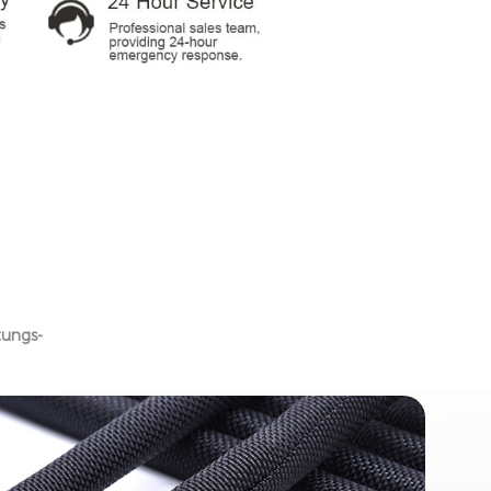
N
tungs-