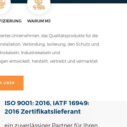
FIZIERUNG
WARUM MJ
griertes Unternehmen, das Qualitätsprodukte für die
Installation, Verbindung, Isolierung, den Schutz und
ktrokabeln, Industriekabeln und
n entwickelt, herstellt, vertreibt und vermarktet
Kabelmanagementteile für branchenspezifische
nsbesondere Anwendung auf den Automobil- und
HR ÜBER
 Raumfahrt sowie Eisenbahn), Elektrizität und
euerbare Energien MJ Wir sind stets bemüht, durch
ISO 9001: 2016, IATF 16949:
 und technologische Innovation neue Lösungen für
2016 Zertifikatslieferant
 und haben zahlreiche Qualitätszertifizierungen wie
Fertigungsindustrie, IATF16949 erhalten für den
ein zuverlässiger Partner für Ihren