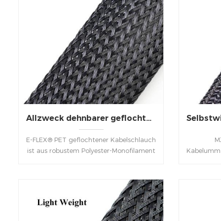
Allzweck dehnbarer geflochtener Kabelschlauch aus PET
E-FLEX® PET geflochtener Kabelschlauch
MJ
ist aus robustem Polyester-Monofilament
Kabelumma
gefertigt, es ist leicht, hochflexibel, bietet
Schut
gute Abriebfestigkeit, ist
versch
flammhemmend, UV-beständig,
Schläuch
widersteht den meisten Ölen, gängigen
gefloc
Kraftstoffen und Lösungsmitteln.
perfekten
Einfacher Anwendung über
eine e