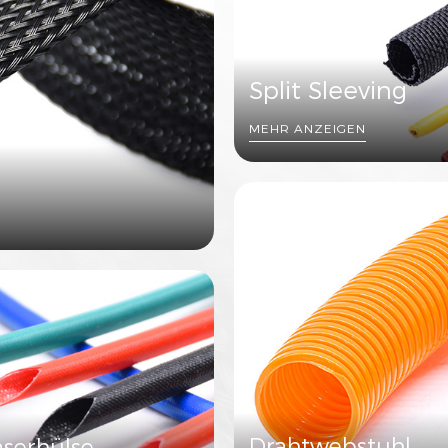
Split Sleeving
MEHR ANZEIGEN
Drahtwebstuhl
aserhülse