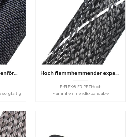
Gewebte, geteilte, röhrenförmige Kabelbaumumwicklung
Hoch flammhemmender expandierbarer PET-Geflechtschlauch
E-FLEX® FR PETHoch
sorgfältig
FlammhemmendExpandable
 Standards
Schutzschlauch besteht aus robustem
ustrie zu
Polyester-Monofilament, ist leicht,
infach zu
hochflexibel, bietet gute Abriebfestigkeit,
Schutzhülle
selbstverlöschend. Erleichterte
ekabel,
Anwendung über unregelmäßige
hre usw.
Formen, FR ist die perfekte Wahl für