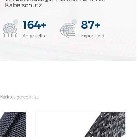
EN45545 Gesamtqualitätssystem für die
Kabelschutz
det ein starkes Team mit technischem Wissen,
ovation und Kundenbetreuung Wir Verstehen Sie, dass
165
87
age auf engagierte Partner angewiesen sind, die
Angestellte
Exportland
eten können, die Installationszeit sparen, das Risiko
 halten, und die auch als vertrauenswürdiger Berater
en erstklassigen Service und Beratung bieten - wo
iel ist es, uns zu positionieren als dieser wichtige und
Kunden und wir arbeiten hart daran, unsere
i MJ Industrietechnologien versenden wir auch
e möglich, und unsere Mission ist es, unsere Kunden
Marktes gerecht zu
 wie möglich! Unsere Produktionsausrüstung Unsere
us Unsere Mannschaft Unsere Kooperationspartner