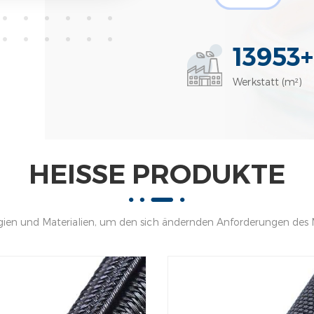
Automobilsektor und die 
Eisenbahnindustrie MJ bil
Marktkenntnis, Produktinn
14000
viele Unternehmen heutzut
Werkstatt (m²)
Produkte und Lösungen anbi
reduzieren und viele Jahre
fungieren können kann Ihn
immer Sie brauchen it.Our Z
HEISSE PRODUKTE
starke Partner für unsere 
Versprechen zu halten. be
Bestellungen so schnell wi
ien und Materialien, um den sich ändernden Anforderungen des 
zu machen lebt so einfach
werden
Werkstatt Unsere Warenha
Unsere Kundenverteilung