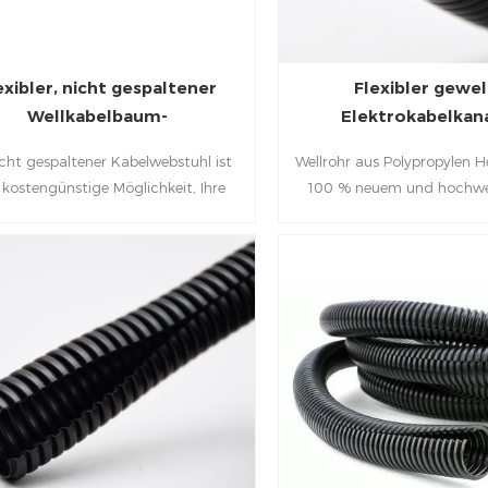
exibler, nicht gespaltener
Flexibler gewel
Wellkabelbaum-
Elektrokabelkana
Webstuhlschlauch aus
Polypropyle
cht gespaltener Kabelwebstuhl ist
Wellrohr aus Polypropylen H
Polyethylen
 kostengünstige Möglichkeit, Ihre
100 % neuem und hochwe
e und Kabel in einem ordentlichen
Material, das leicht, sehr 
effizienten Paket zu organisieren.
einfach zu installieren i
zum Schutz und zur Organisation
Verbinden von Kabeln i
von Kabelbäumen,
Elektrogeräten und Indust
Kabelbaumbaugruppen, losen
verwendet werden 
Kabelbündeln und anderen
abelinstallationen verwendet.