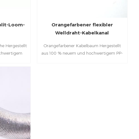
plit-Loom-
Orangefarbener flexibler
Welldraht-Kabelkanal
he Hergestellt
Orangefarbener Kabelbaum Hergestellt
chwertigem
aus 100 % neuem und hochwertigem PP-
r flexibel und
Material, das leicht, sehr flexibel und
st und zum
einfach zu installieren ist und für die
n vielen
Kabelverbindung in vielen Fahrzeugen mit
riemaschinen
neuer Energie, Elektrogeräten und
kann.
Industriemaschinen verwendet werden
kann.