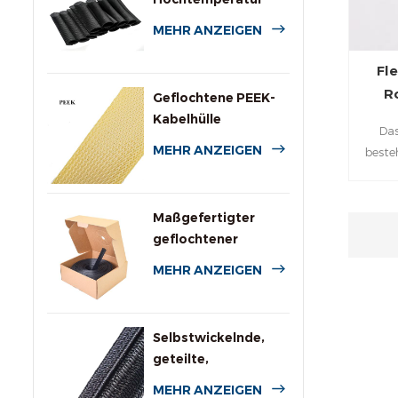
PPS-Drahtgeflecht
MEHR ANZEIGEN
Fl
R
Geflochtene PEEK-
Kabelhülle
Das
MEHR ANZEIGEN
beste
der Is
des P
bes
Maßgefertigter
geflochtener
Polyesterschlauch
MEHR ANZEIGEN
mit Spenderbox
Selbstwickelnde,
geteilte,
geflochtene
MEHR ANZEIGEN