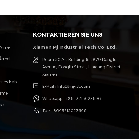
KONTAKTIEREN SIE UNS
Xiamen Mj Industrial Tech Co.,Ltd.
 Ärmel
Ärmel
Room 502-1, Building 6, 2879 Dongfu
Avenue, Dongfu Street, Haicang District,
l
Xiamen
Polyester Monofilament Geflochtenes Kabel Hülse
E-Mail :
Info@mj-ist.com
Ärmel
Whatsapp :
+86 13215023696
se
Tel :
+86-13215023696