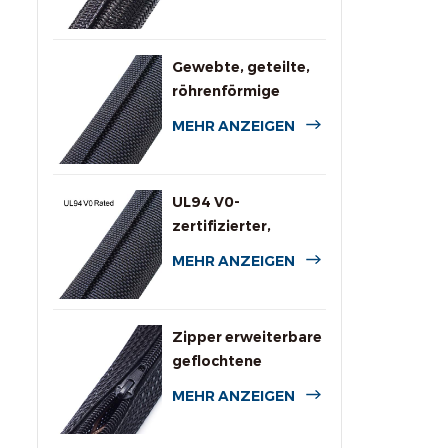
Kabelummantelung
für die
Automobilindustrie
Gewebte, geteilte,
röhrenförmige
Kabelbaumumwicklung
MEHR ANZEIGEN
UL94 V0-
zertifizierter,
flammhemmender
MEHR ANZEIGEN
Rundumschlauch
Zipper erweiterbare
geflochtene
Kabelummantelung
MEHR ANZEIGEN