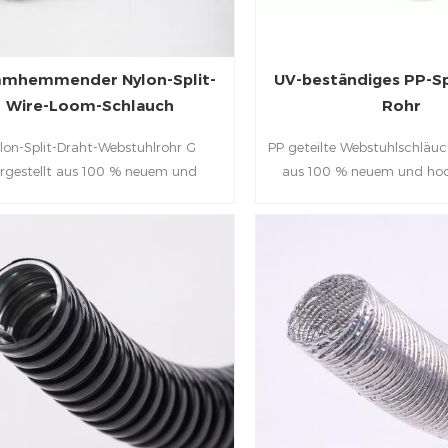
mmhemmender Nylon-Split-
UV-beständiges PP-S
Wire-Loom-Schlauch
Rohr
lon-Split-Draht-Webstuhlrohr G
PP geteilte Webstuhlschläuc
rgestellt aus 100 % neuem und
aus 100 % neuem und ho
hwertigem PA66, das leicht, sehr
Polypropylen, das leicht, seh
el und einfach zu installieren ist und
einfach zu installieren i
zum Kabelanschluss in vielen
Verbinden von Kabeln i
rogeräten und Industriemaschinen
Elektrogeräten und Indust
verwendet werden kann.
verwendet werden 