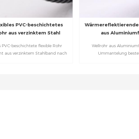
exibles PVC-beschichtetes
Wärmereflektierende
ohr aus verzinktem Stahl
aus Aluminiumf
 PVC-beschichtete flexible Rohr
Wellrohr aus Aluminiumf
ht aus verzinktem Stahlband nach
Ummantelung beste
olierungsbehandlung. Die Oberfläche
Aluminiumfolie, reflektiert
rodukts ist mit hochwertigem PVC
Inhalt weg und hält Temper
chichtet. Das andere Material im
500 °C stand, wodurch sie
Inneren ist Edelstahl.
und äußeren Wärmequellen 
gewellte Struktur verleiht 
und Abriebfestigkeit, di
Rohrleitungen ähnelt, aber fl
behält seine Form, wenn es 