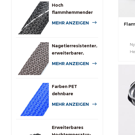
Hoch
flammhemmender
expandierbarer PET-
MEHR ANZEIGEN
Fla
Geflechtschlauch
Ny
Nagetierresistenter,
He
erweiterbarer,
hoc
geflochtener
MEHR ANZEIGEN
flexib
Kabelschutzschlauch
Elekt
Farben PET
dehnbare
geflochtene Hülle
MEHR ANZEIGEN
für Kabel
Erweiterbares
Hochtemperatur-