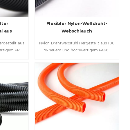
lter
Flexibler Nylon-Welldraht-
l aus
Webschlauch
n
ergestellt aus
Nylon-Drahtwebstuhl Hergestellt aus 100
rtigem PP-
% neuem und hochwertigem PA66-
flexibel und
Material, das leicht, sehr flexibel und
st und zum
einfach zu installieren ist und zum
n vielen
Kabelanschluss in vielen Elektrogeräten
riemaschinen
und Industriemaschinen verwendet
kann.
werden kann.