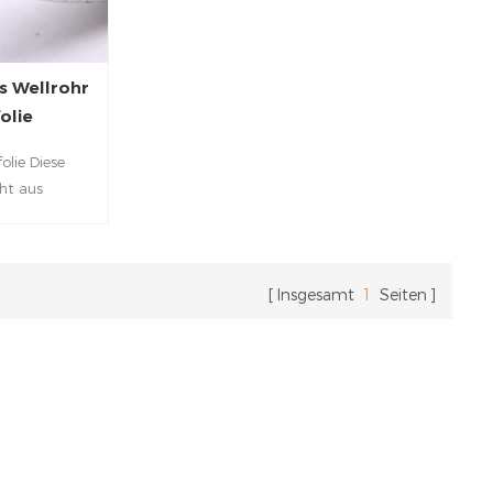
s Wellrohr
olie
olie Diese
ht aus
 die Wärme vom
aturen bis zu
 vor inneren
schützt. Die
Insgesamt
1
Seiten
ihm eine Stoß-
e der von
exibler ist. Es
gebogen wird.