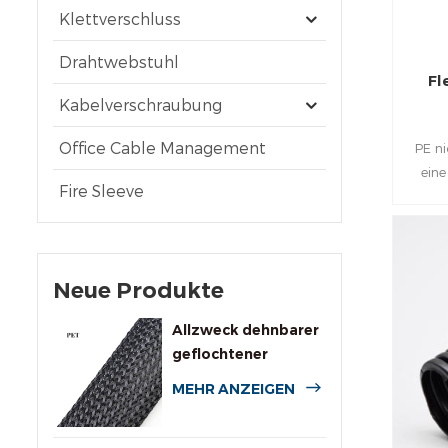
Klettverschluss
Drahtwebstuhl
Fl
Kabelverschraubung
Office Cable Management
PE ni
eine
Fire Sleeve
Dräht
und 
Wird 
Neue Produkte
Allzweck dehnbarer
K
geflochtener
Kabelschlauch aus
MEHR ANZEIGEN
PET