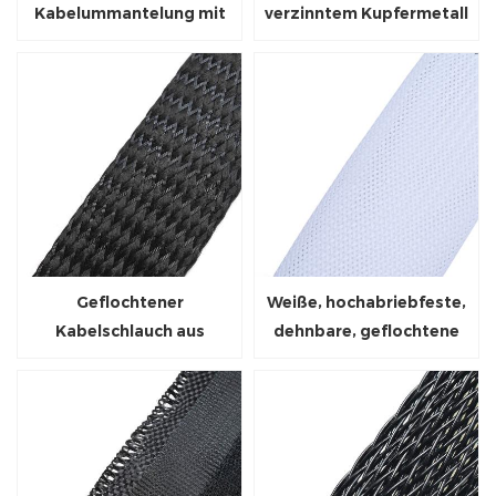
Kabelummantelung mit
verzinntem Kupfermetall
Klettverschluss
Geflochtener
Weiße, hochabriebfeste,
Kabelschlauch aus
dehnbare, geflochtene
Polyester zur
Kabelhülle aus PET
Geräuschreduzierung