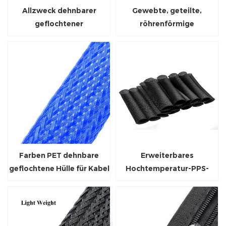
Allzweck dehnbarer
Gewebte, geteilte,
geflochtener
röhrenförmige
Kabelschlauch aus PET
Kabelbaumumwicklung
Farben PET dehnbare
Erweiterbares
geflochtene Hülle für Kabel
Hochtemperatur-PPS-
Drahtgeflecht