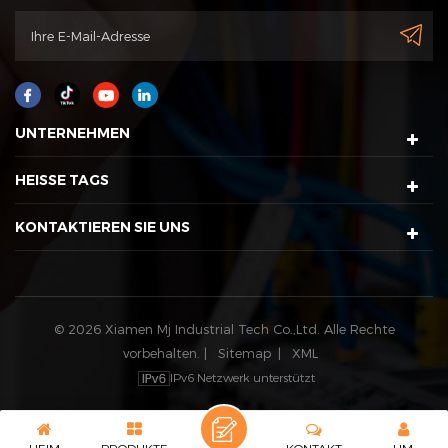
Rabattinformationen zu erhalten
UNTERNEHMEN
HEISSE TAGS
KONTAKTIEREN SIE UNS
© 2026 Xiamen Mj Industrial Tech Co.,Ltd. Alle Rechte
vorbehalten. |
Sitemap
|
XML
IPv6 Netzwerk unterstützt