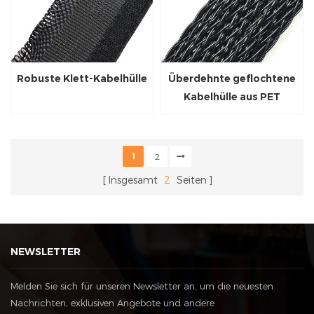
Robuste Klett-Kabelhülle
Überdehnte geflochtene
Kabelhülle aus PET
1
2
Insgesamt
2
Seiten
NEWSLETTER
Melden Sie sich für unseren Newsletter an, um die neuesten
Nachrichten, exklusiven Angebote und andere