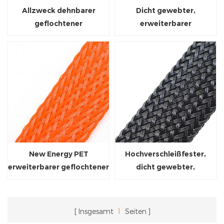
Allzweck dehnbarer
Dicht gewebter,
geflochtener
erweiterbarer
Kabelschlauch aus PET
Geflechtschlauch aus PET
New Energy PET
Hochverschleißfester,
erweiterbarer geflochtener
dicht gewebter,
Schlauch, Farbe Orange
flammhemmender
Geflechtschlauch
Insgesamt
1
Seiten