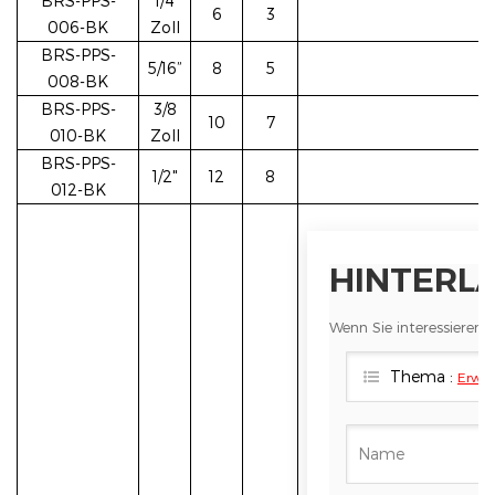
BRS-PPS-
1/4
6
3
006-BK
Zoll
BRS-PPS-
5/16”
8
5
HINTERLA
008-BK
BRS-PPS-
3/8
10
7
010-BK
Zoll
Wenn Sie interessieren 
BRS-PPS-
1/2"
12
8
Thema :
Erwei
012-BK