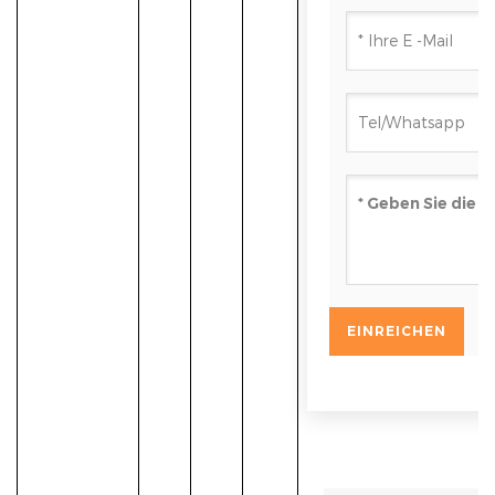
VORHERI
Flexible Nyl
NÄCHSTE
Geflochtene 