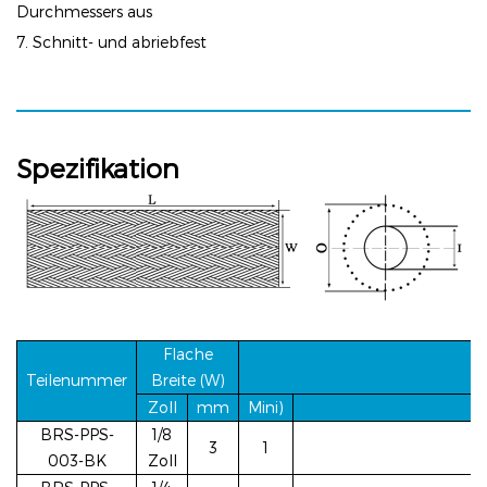
Durchmessers aus
7. Schnitt- und abriebfest
Spezifikation
Flache
Teilenummer
Breite (W)
Zoll
mm
Mini)
BRS-PPS-
1/8
3
1
003-BK
Zoll