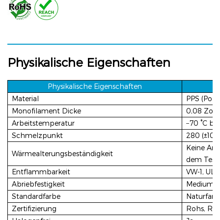
Physikalische Eigenschaften
Physikalische Eigenschaften
Material
PPS (Poly
Monofilament
Dicke
0,08 Zoll
Arbeitstemperatur
−70
°C
bi
Schmelzpunkt
280 (±10)
Keine Anz
Wärmealterungsbeständigkeit
dem Test
Entflammbarkeit
VW-1, UL9
Abriebfestigkeit
Medium
Standardfarbe
Naturfarb
Zertifizierung
Rohs, Rei