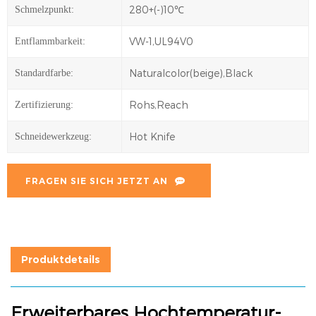
280+(-)10℃
Schmelzpunkt:
VW-1,UL94V0
Entflammbarkeit:
Naturalcolor(beige),Black
Standardfarbe:
Rohs,Reach
Zertifizierung:
Hot Knife
Schneidewerkzeug:
FRAGEN SIE SICH JETZT AN
Produktdetails
Erweiterbares Hochtemperatur-