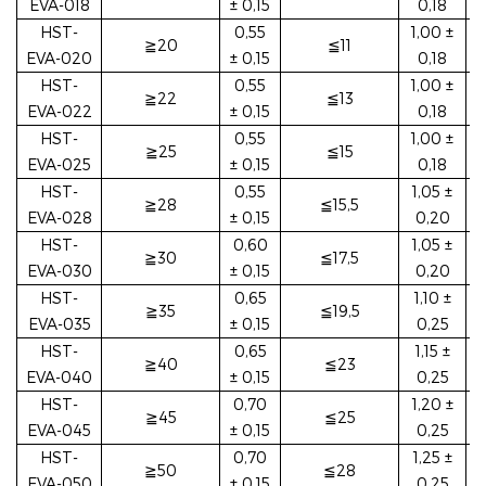
EVA-018
± 0,15
0,18
HST-
0,55
1,00 ±
≧20
≦11
EVA-020
± 0,15
0,18
HST-
0,55
1,00 ±
≧22
≦13
EVA-022
± 0,15
0,18
HST-
0,55
1,00 ±
≧25
≦15
EVA-025
± 0,15
0,18
HST-
0,55
1,05 ±
≧28
≦15,5
EVA-028
± 0,15
0,20
HST-
0,60
1,05 ±
≧30
≦17,5
EVA-030
± 0,15
0,20
HST-
0,65
1,10 ±
≧35
≦19,5
EVA-035
± 0,15
0,25
HST-
0,65
1,15 ±
≧40
≦23
EVA-040
± 0,15
0,25
HST-
0,70
1,20 ±
≧45
≦25
EVA-045
± 0,15
0,25
HST-
0,70
1,25 ±
≧50
≦28
EVA-050
± 0,15
0,25