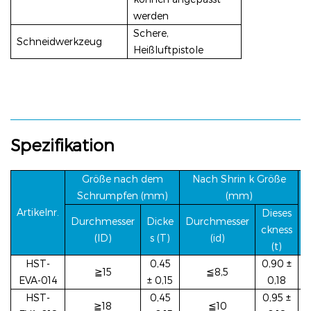
werden
Schere,
Schneidwerkzeug
Heißluftpistole
Spezifikation
Größe nach dem
Nach Shrin
k Größe
Schrumpfen (mm)
(mm)
V
Artikelnr.
Dieses
Durchmesser
Dicke
Durchmesser
ckness
(ID)
s (T)
(id)
(t)
HST-
0,45
0,90 ±
≧15
≦8,5
EVA-014
± 0,15
0,18
HST-
0,45
0,95 ±
≧18
≦10