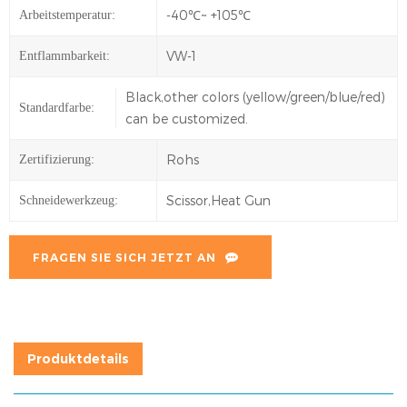
-40℃~ +105℃
Arbeitstemperatur:
VW-1
Entflammbarkeit:
Black,other colors (yellow/green/blue/red)
Standardfarbe:
can be customized.
Rohs
Zertifizierung:
Scissor,Heat Gun
Schneidewerkzeug:
FRAGEN SIE SICH JETZT AN
Produktdetails