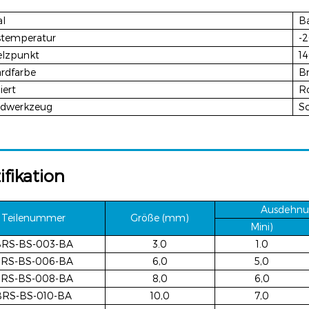
al
Ba
stemperatur
-
lzpunkt
1
rdfarbe
B
iert
R
idwerkzeug
S
ifikation
Ausdehnu
Teilenummer
Größe (mm)
Mini)
RS-BS-003-BA
3.0
1.0
RS-BS-006-BA
6,0
5,0
RS-BS-008-BA
8,0
6,0
BRS-BS-010-BA
10,0
7,0