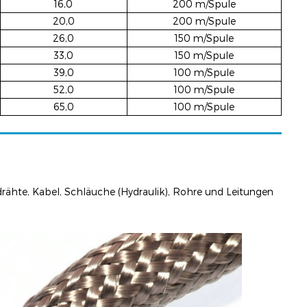
16,0
200 m/Spule
20,0
200 m/Spule
26,0
150 m/Spule
33,0
150 m/Spule
39,0
100 m/Spule
52,0
100 m/Spule
65,0
100 m/Spule
drähte, Kabel, Schläuche (Hydraulik), Rohre und Leitungen