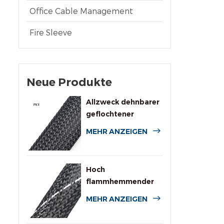
Office Cable Management
Fire Sleeve
Neue Produkte
Allzweck dehnbarer
geflochtener
Kabelschlauch aus
MEHR ANZEIGEN
PET
Hoch
flammhemmender
expandierbarer PET-
MEHR ANZEIGEN
Geflechtschlauch