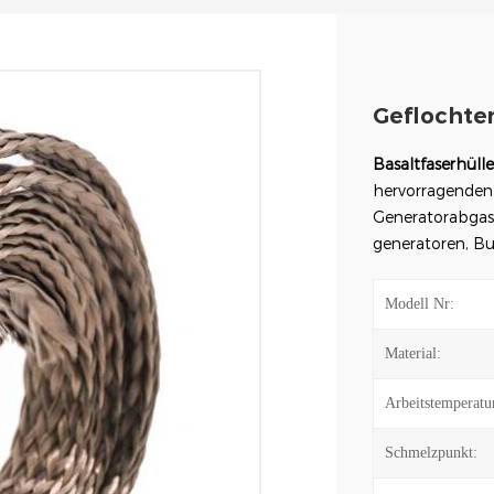
Geflochten
Basaltfaserhüll
hervorragenden
Generatorabgasl
generatoren, B
Modell Nr:
Material:
Arbeitstemperatu
Schmelzpunkt: