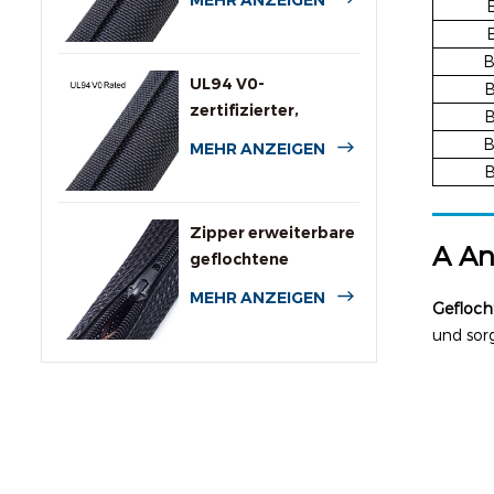
B
UL94 V0-
zertifizierter,
B
flammhemmender
B
MEHR ANZEIGEN
Rundumschlauch
B
Zipper erweiterbare
A
A
geflochtene
Kabelummantelung
MEHR ANZEIGEN
Gefloch
und sor