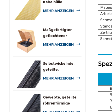
Kabelhülle
Materi
MEHR ANZEIGEN
Arbeit
Schme
Standa
Maßgefertigter
Zertifiz
geflochtener
Schne
Polyesterschlauch
MEHR ANZEIGEN
mit Spenderbox
Spez
Selbstwickelnde,
geteilte,
geflochtene
MEHR ANZEIGEN
Kabelummantelung
für die
B
Automobilindustrie
B
Gewebte, geteilte,
B
röhrenförmige
Kabelbaumumwicklung
MEHR ANZEIGEN