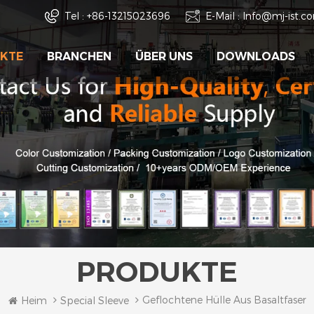
Tel :
+86-13215023696
E-Mail :
Info@mj-ist.c
KTE
BRANCHEN
ÜBER UNS
DOWNLOADS
PRODUKTE
Geflochtene Hülle Aus Basaltfaser
Heim
Special Sleeve