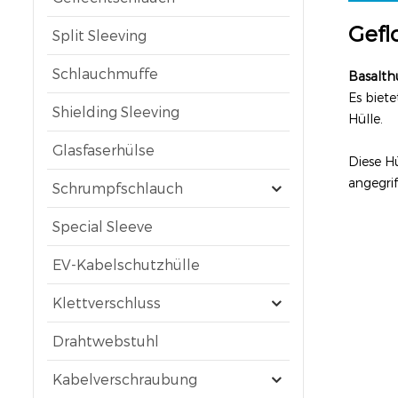
Gefl
Split Sleeving
Schlauchmuffe
Basalth
Es biete
Shielding Sleeving
Hülle.
Glasfaserhülse
Diese H
angegrif
Schrumpfschlauch
Special Sleeve
EV-Kabelschutzhülle
Klettverschluss
Drahtwebstuhl
Kabelverschraubung