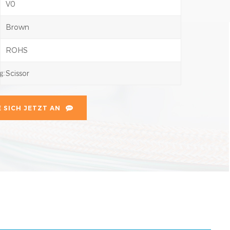
V0
:
Brown
ROHS
Scissor
g:
 SICH JETZT AN