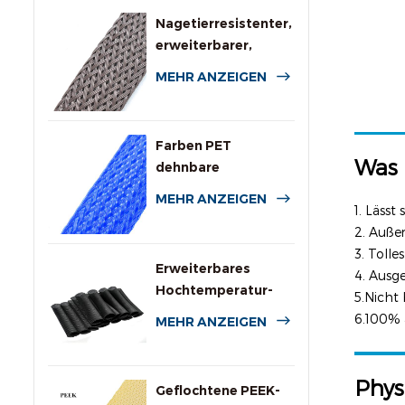
Nagetierresistenter,
erweiterbarer,
geflochtener
MEHR ANZEIGEN
Kabelschutzschlauch
Farben PET
Was 
dehnbare
geflochtene Hülle
MEHR ANZEIGEN
für Kabel
1. Lässt
2. Auß
3. Tolle
Erweiterbares
4. Ausg
Hochtemperatur-
5.Nicht
PPS-Drahtgeflecht
6.100% 
MEHR ANZEIGEN
Phys
Geflochtene PEEK-