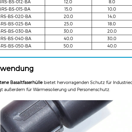
BRS-BS-012-BA
12,0
8,0
BRS-BS-015-BA
15,0
10,0
RS-BS-020-BA
20,0
14,0
BRS-BS-025-BA
25,0
18,0
RS-BS-030-BA
30,0
20,0
RS-BS-040-BA
40,0
30,0
RS-BS-050-BA
50,0
40,0
nwendung
tene Basaltfaserhülle
bietet hervorragenden Schutz für Industrie
gt außerdem für Wärmeisolierung und Personenschutz.