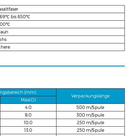
saltfaser
269℃ bis 650℃
400℃
raun
ohs
chere
ngsbereich (mm)
Verpackungslänge
Max(O)
4.0
500 m/Spule
8,0
300 m/Spule
10,0
250 m/Spule
13,0
250 m/Spule