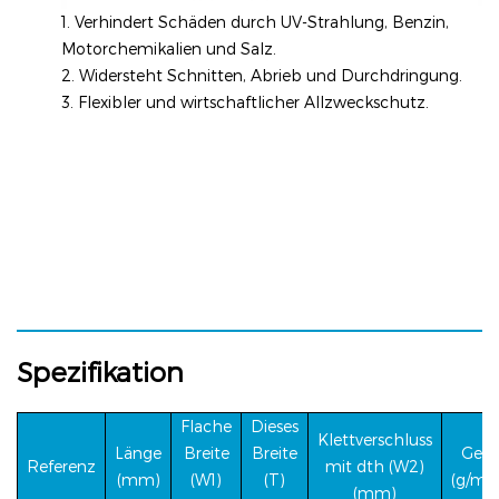
1. Verhindert Schäden durch UV-Strahlung, Benzin,
Motorchemikalien und Salz.
2. Widersteht Schnitten, Abrieb und Durchdringung.
3. Flexibler und wirtschaftlicher Allzweckschutz.
Spezifikation
Flache
Dieses
Klettverschluss
Länge
Breite
Breite
Gewi
Referenz
mit
dth (W2)
(mm)
(W1)
(T)
(g/m²
(mm)