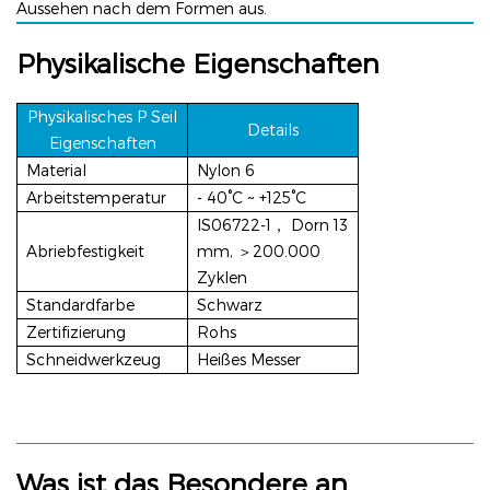
Aussehen nach dem Formen aus.
Physikalische Eigenschaften
Physikalisches P
Seil
Details
Eigenschaften
Material
Nylon 6
Arbeitstemperatur
-
40°C ~ +125°C
lS06722-1，
Dorn 13
Abriebfestigkeit
mm, ＞200.000
Zyklen
Standardfarbe
Schwarz
Zertifizierung
Rohs
Schneidwerkzeug
Heißes Messer
Was ist das Besondere an