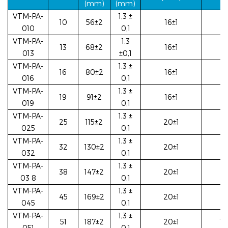
(mm)
(mm)
VTM-PA-
1,3 ±
10
56±2
16±1
4
010
0,1
VTM-PA-
1.3
13
68±2
16±1
5
013
±0,1
VTM-PA-
1,3 ±
16
80±2
16±1
6
016
0,1
VTM-PA-
1,3 ±
19
91±2
16±1
6
019
0,1
VTM-PA-
1,3 ±
25
115±2
20±1
7
025
0,1
VTM-PA-
1,3 ±
32
130±2
20±1
8
032
0,1
VTM-PA-
1,3 ±
38
147±2
20±1
9
03
8
0,1
VTM-PA-
1,3 ±
45
169±2
20±1
11
045
0,1
VTM-PA-
1,3 ±
51
187±2
20±1
12
051
0,1