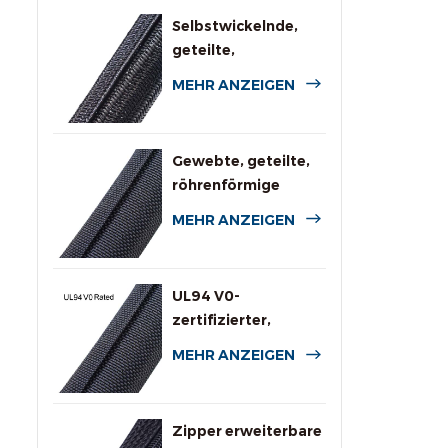
Selbstwickelnde,
geteilte,
geflochtene
MEHR ANZEIGEN
Kabelummantelung
für die
Automobilindustrie
Gewebte, geteilte,
röhrenförmige
Kabelbaumumwicklung
MEHR ANZEIGEN
UL94 V0-
zertifizierter,
flammhemmender
MEHR ANZEIGEN
Rundumschlauch
Zipper erweiterbare