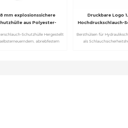
,8 mm explosionssichere
Druckbare Logo 
hutzhülle aus Polyester-
Hochdruckschlauch-S
Hydraulikschlauch
terschlauch-Schutzhülle Hergestellt
Bersthülsen für Hydrauliksc
selbsterneuerndem, abriebfestem
als Schlauchsicherheitsh
ster-Multifilament, das zum Schutz
Berstschutzhülsen bekan
n Hydraulikschläuchen und zur
Personen, Geräte und die
tellung eines begrenzten Berst- und
möglichen Schäden durch e
mungsschutzes entwickelt wurde.
oder Platzen eines Hydrau
schützen.