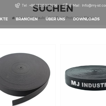
SUCHEN
Tel :
+86-13215023696
E-Mail :
Info@mj-ist.c
Hydraulic-Hose-Burst-Protection-Sleeve
Heim
KTE
BRANCHEN
ÜBER UNS
DOWNLOADS