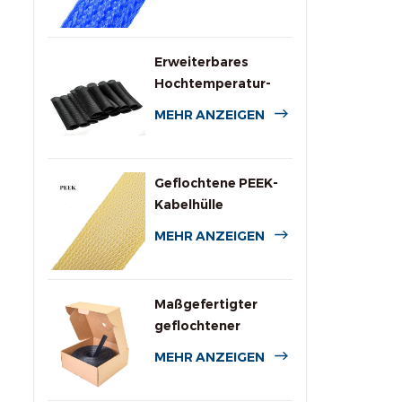
für Kabel
Erweiterbares
Hochtemperatur-
PPS-Drahtgeflecht
MEHR ANZEIGEN
Geflochtene PEEK-
Kabelhülle
MEHR ANZEIGEN
Maßgefertigter
geflochtener
Polyesterschlauch
MEHR ANZEIGEN
mit Spenderbox