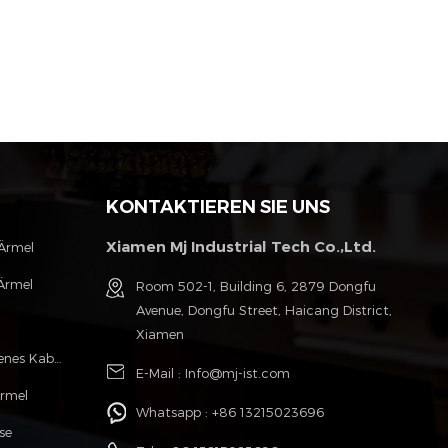
KONTAKTIEREN SIE UNS
Xiamen Mj Industrial Tech Co.,Ltd.
 Ärmel
Ärmel
Room 502-1, Building 6, 2879 Dongfu
Avenue, Dongfu Street, Haicang District,
l
Xiamen
Polyester Monofilament Geflochtenes Kabel Hülse
E-Mail :
Info@mj-ist.com
Ärmel
Whatsapp :
+86 13215023696
se