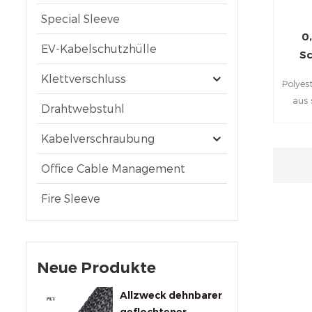
Special Sleeve
0
EV-Kabelschutzhülle
Sc
Klettverschluss
Polyes
aus 
Drahtwebstuhl
Polye
vo
Kabelverschraubung
Bereits
Eindäm
Office Cable Management
Fire Sleeve
Neue Produkte
Allzweck dehnbarer