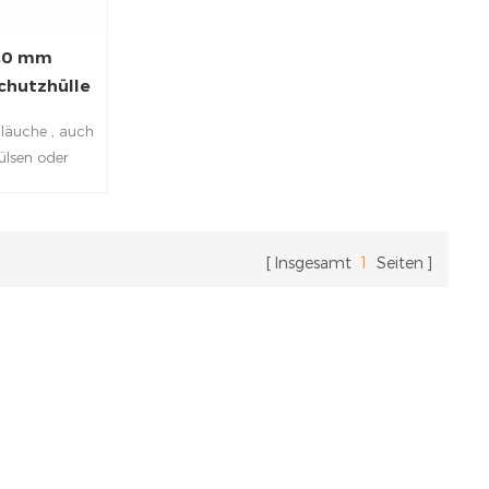
1,0 mm
chutzhülle
hläuche , auch
ülsen oder
nt, sollen
 Umwelt vor
inen Ausfall
likschlauchs
Insgesamt
1
Seiten