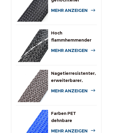
geflochtener
Kabelschlauch aus
MEHR ANZEIGEN
PET
Hoch
flammhemmender
expandierbarer PET-
MEHR ANZEIGEN
Geflechtschlauch
Nagetierresistenter,
erweiterbarer,
geflochtener
MEHR ANZEIGEN
Kabelschutzschlauch
Farben PET
dehnbare
geflochtene Hülle
MEHR ANZEIGEN