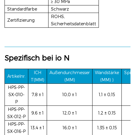
≥ 30 MPa
Standardfarbe
Schwarz
ROHS,
Zertifizierung
Sicherheitsdatenblatt
Spezifisch
bei
io
N
ICH
Außendurchmesser
Wandstärke
Spin
Artikelnr.
T(MM)
(MM)
(MM)
)
HPS-PP-
SX-010-
7,8 ± 1
10,0 ± 1
1,1 ± 0,15
P
HPS-PP-
9,6 ± 1
12,0 ± 1
1,2 ± 0,15
SX-012-P
HPS-PP-
13,4 ± 1
16,0 ± 1
1,35 ± 0,15
SX-016-P