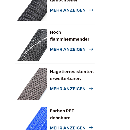
geflochtener
Kabelschlauch aus
MEHR ANZEIGEN
PET
Hoch
flammhemmender
expandierbarer PET-
MEHR ANZEIGEN
Geflechtschlauch
Nagetierresistenter,
erweiterbarer,
geflochtener
MEHR ANZEIGEN
Kabelschutzschlauch
Farben PET
dehnbare
geflochtene Hülle
MEHR ANZEIGEN