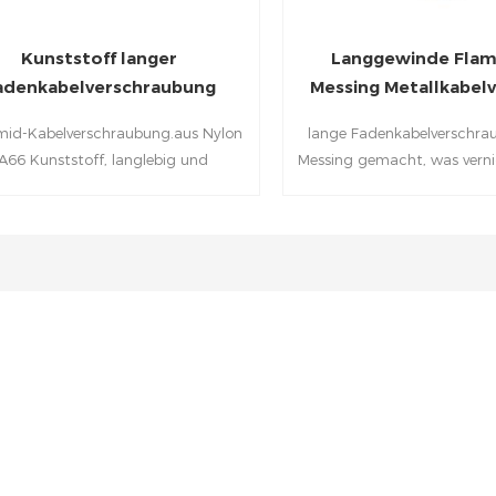
Kunststoff langer
Langgewinde Flam
adenkabelverschraubung
Messing Metallkabelv
mid-Kabelverschraubung.aus Nylon
lange Fadenkabelverschra
A66 Kunststoff, langlebig und
Messing gemacht, was vernic
asserdicht; Weit einstellbarer
zu bedienen, mit Drehschu
ereich und ein spezielles Design des
integrierte Verankerung u
nnstempels und des Gummiteils
großen Dichtungsbe
ombinieren mit einem starken
ngswiderstand keine Schäden an
Kabeln und Es passt gut zur
Kabelbefestigung, Drahtspleis,
inensteuerkästen, Verteilerplatten
nd elektrische Geräte usw. an.