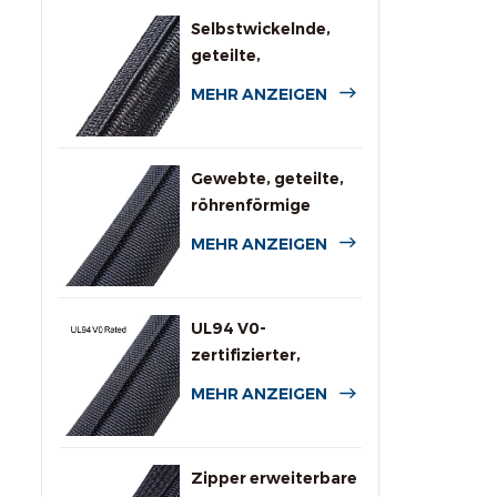
Selbstwickelnde,
geteilte,
geflochtene
MEHR ANZEIGEN
Kabelummantelung
für die
Automobilindustrie
Gewebte, geteilte,
röhrenförmige
Kabelbaumumwicklung
MEHR ANZEIGEN
UL94 V0-
zertifizierter,
flammhemmender
MEHR ANZEIGEN
Rundumschlauch
Zipper erweiterbare