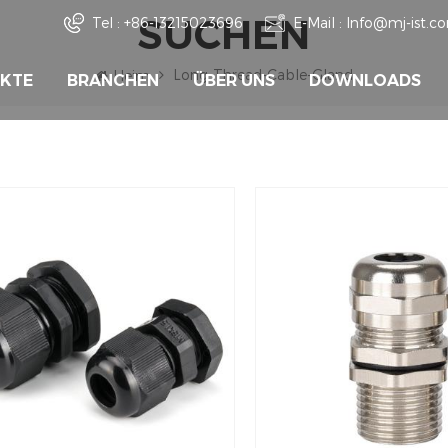
SUCHEN
Tel :
+86-13215023696
E-Mail :
Info@mj-ist.c
Long-Thread-Cable-Gland
Heim
KTE
BRANCHEN
ÜBER UNS
DOWNLOADS