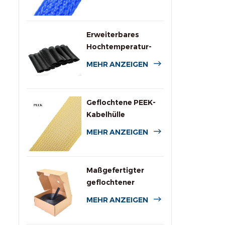
für Kabel
Erweiterbares
Hochtemperatur-
PPS-Drahtgeflecht
MEHR ANZEIGEN
Geflochtene PEEK-
Kabelhülle
MEHR ANZEIGEN
Maßgefertigter
geflochtener
Polyesterschlauch
MEHR ANZEIGEN
mit Spenderbox