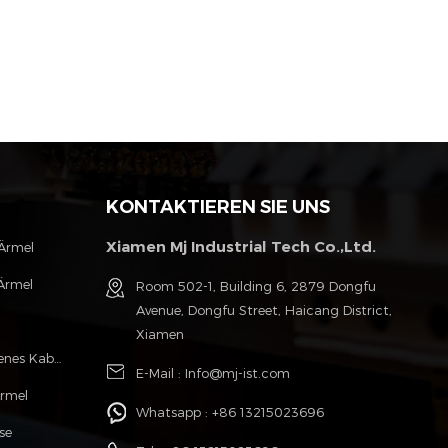
KONTAKTIEREN SIE UNS
Xiamen Mj Industrial Tech Co.,Ltd.
 Ärmel
Ärmel
Room 502-1, Building 6, 2879 Dongfu
Avenue, Dongfu Street, Haicang District,
l
Xiamen
Polyester Monofilament Geflochtenes Kabel Hülse
E-Mail :
Info@mj-ist.com
Ärmel
Whatsapp :
+86 13215023696
se