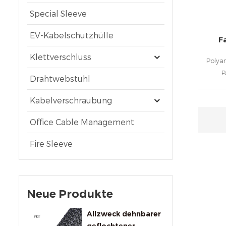
Special Sleeve
EV-Kabelschutzhülle
F
Klettverschluss
Polya
P
Drahtwebstuhl
w
Kabelb
Kabelverschraubung
Spa
k
Office Cable Management
Dehnu
Fire Sleeve
Masch
u
Neue Produkte
Allzweck dehnbarer