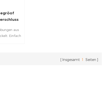
egröof
erschluss
ubungen aus
kelt. Einfach
tz, enthält
nd mit einem
reich.
Insgesamt
1
Seiten