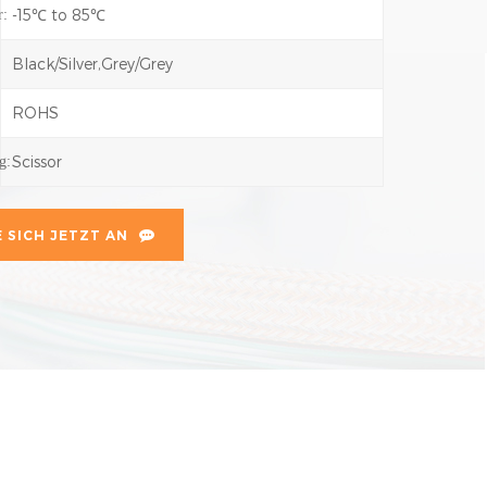
-15℃ to 85℃
r:
Black/Silver,Grey/Grey
ROHS
Scissor
g:
 SICH JETZT AN