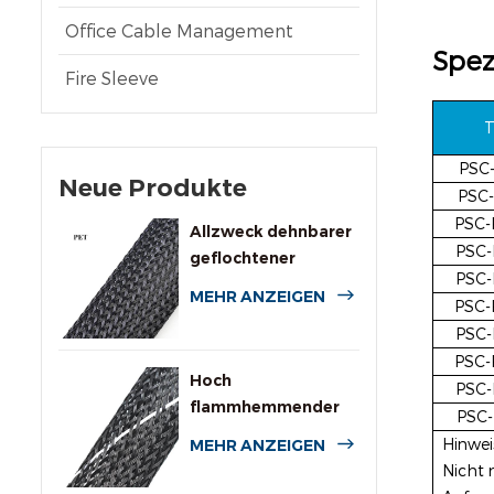
Office Cable Management
Spez
Fire Sleeve
T
PSC
Neue Produkte
PSC
PSC
Allzweck dehnbarer
PSC
geflochtener
PSC
Kabelschlauch aus
MEHR ANZEIGEN
PSC
PET
PSC
PSC
Hoch
PSC
flammhemmender
PSC
expandierbarer PET-
Hinwei
MEHR ANZEIGEN
Geflechtschlauch
Nicht 