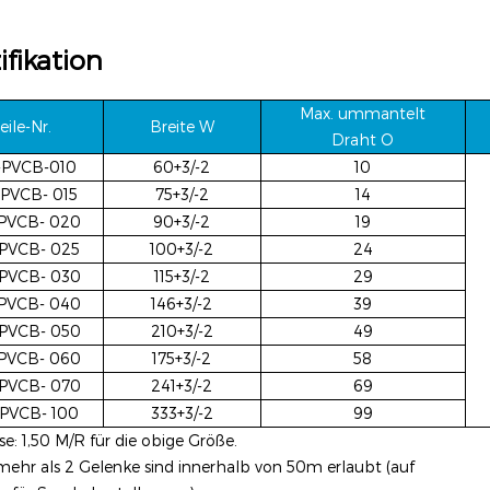
ifikation
Max. ummantelt
eile-Nr.
Breite W
Draht O
-PVCB-010
60+3/-2
10
-PVCB-
015
75+3/-2
14
-PVCB-
020
90+3/-2
19
-PVCB-
025
100+3/-2
24
-PVCB-
030
115+3/-2
29
-PVCB-
040
146+3/-2
39
-PVCB-
050
210+3/-2
49
-PVCB-
060
175+3/-2
58
-PVCB-
070
241+3/-2
69
-PVCB-
100
333+3/-2
99
se: 1,50 M/R für die obige Größe.
mehr als 2 Gelenke sind innerhalb von 50m erlaubt (auf