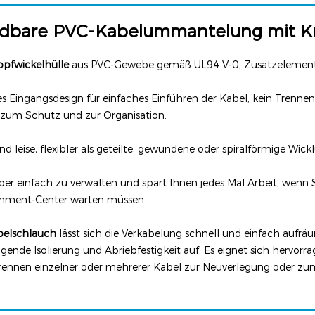
dbare PVC-Kabelummantelung mit K
pfwickelhülle
aus PVC-Gewebe gemäß UL94 V-0, Zusatzelement f
hes Eingangsdesign für einfaches Einführen der Kabel, kein Trenn
 zum Schutz und zur Organisation.
d leise, flexibler als geteilte, gewundene oder spiralförmige Wick
uper einfach zu verwalten und spart Ihnen jedes Mal Arbeit, wenn 
inment-Center warten müssen.
belschlauch
lässt sich die Verkabelung schnell und einfach aufr
agende Isolierung und Abriebfestigkeit auf. Es eignet sich hervo
rennen einzelner oder mehrerer Kabel zur Neuverlegung oder zu