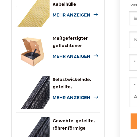
Kabelhülle
wer
MEHR ANZEIGEN
Maßgefertigter
geflochtener
Polyesterschlauch
MEHR ANZEIGEN
mit Spenderbox
Selbstwickelnde,
geteilte,
geflochtene
MEHR ANZEIGEN
Kabelummantelung
für die
Automobilindustrie
Gewebte, geteilte,
röhrenförmige
Kabelbaumumwicklung