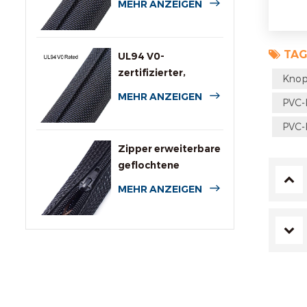
MEHR ANZEIGEN
TAG
UL94 V0-
zertifizierter,
Knop
flammhemmender
MEHR ANZEIGEN
PVC-
Rundumschlauch
PVC-
Zipper erweiterbare
geflochtene
Kabelummantelung
MEHR ANZEIGEN