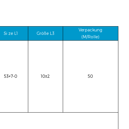
Verpackung
Si
ze L1
Größe L3
(M/Rolle)
53+7-0
10±2
50