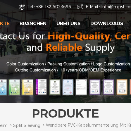
Tel :
+86-13215023696
E-Mail :
Info@mj-ist.c
KTE
BRANCHEN
ÜBER UNS
DOWNLOADS
PRODUKTE
Wendbare PVC-Kabelummantelung Mit K
eim
Split Sleeving