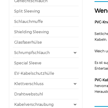
Geflechtschlauch
Wen
Split Sleeving
Schlauchmuffe
PVC-Kno
Shielding Sleeving
Seitlic
Kabeln,
Glasfaserhülse
Weich un
Schrumpfschlauch
Special Sleeve
Es ist s
Enterta
EV-Kabelschutzhülle
PVC-Ka
Klettverschluss
hervorr
Heraust
Drahtwebstuhl
Kabelverschraubung