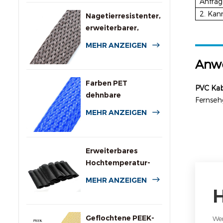
Anfrag
2. Kan
Nagetierresistenter,
erweiterbarer,
geflochtener
MEHR ANZEIGEN
Kabelschutzschlauch
Anw
Farben PET
PVC
Ka
dehnbare
Fernseh
geflochtene Hülle
MEHR ANZEIGEN
für Kabel
Erweiterbares
Hochtemperatur-
PPS-Drahtgeflecht
MEHR ANZEIGEN
Geflochtene PEEK-
Wen