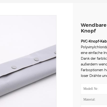
Wendbare
Knopf
PVC-Knopf-Kab
Polyvinylchlori
eine einfache I
Dank der farbl
außerdem wendb
Farboptionen 
loser Drähte un
Modell Nr:
Material: