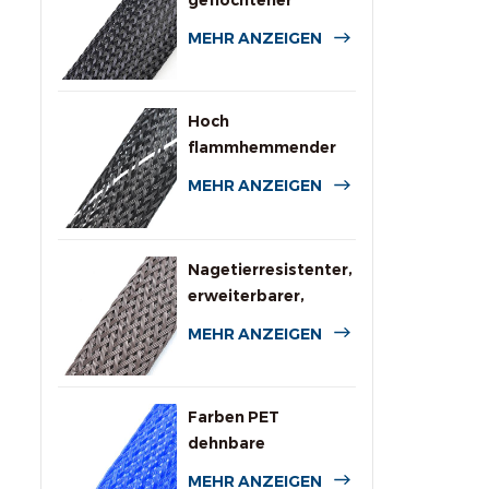
geflochtener
Kabelschlauch aus
MEHR ANZEIGEN
PET
Hoch
flammhemmender
expandierbarer PET-
MEHR ANZEIGEN
Geflechtschlauch
Nagetierresistenter,
erweiterbarer,
geflochtener
MEHR ANZEIGEN
Kabelschutzschlauch
Farben PET
dehnbare
geflochtene Hülle
MEHR ANZEIGEN