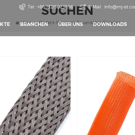
SUCHEN
Tel :
+86-13215023696
E-Mail :
Info@mj-ist.c
Rodent-Resistant-Expandable-Sleeving
Heim
KTE
BRANCHEN
ÜBER UNS
DOWNLOADS