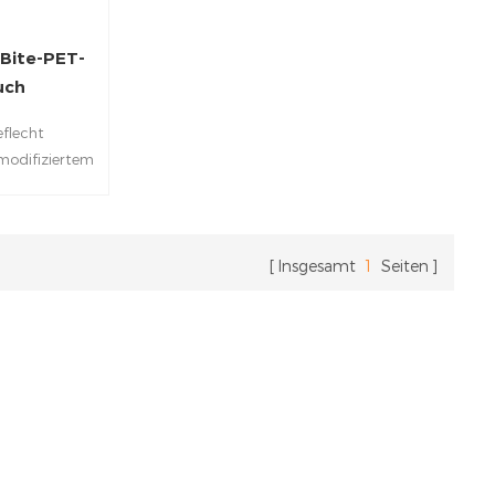
-Bite-PET-
uch
eflecht
odifiziertem
ament mit
peziellen
mponenten, um
irksam daran
Insgesamt
1
Seiten
itungen wie
ßen und zu