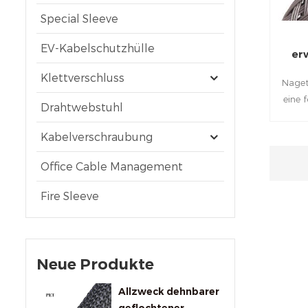
Special Sleeve
EV-Kabelschutzhülle
er
Klettverschluss
Naget
eine 
Drahtwebstuhl
die Sc
Eichh
Kabelverschraubung
verhi
aus 
Office Cable Management
un
Fire Sleeve
Nage
herv
ch
Neue Produkte
Allzweck dehnbarer