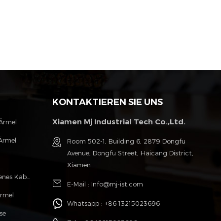
KONTAKTIEREN SIE UNS
Xiamen Mj Industrial Tech Co.,Ltd.
 Ärmel
Ärmel
Room 502-1, Building 6, 2879 Dongfu
Avenue, Dongfu Street, Haicang District,
l
Xiamen
Polyester Monofilament Geflochtenes Kabel Hülse
E-Mail :
Info@mj-ist.com
Ärmel
Whatsapp :
+86 13215023696
se