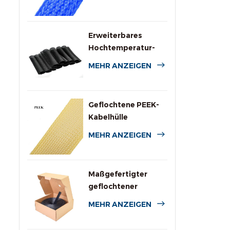
für Kabel
Erweiterbares
Hochtemperatur-
PPS-Drahtgeflecht
MEHR ANZEIGEN
Geflochtene PEEK-
Kabelhülle
MEHR ANZEIGEN
Maßgefertigter
geflochtener
Polyesterschlauch
MEHR ANZEIGEN
mit Spenderbox