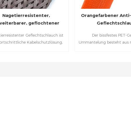
Nagetierresistenter,
Orangefarbener Anti
weiterbarer, geflochtener
Geflechtschla
Kabelschutzschlauch
ierresistenter Geflechtschlauch ist
Der bissfestes PET-G
fortschrittliche Kabelschutzlösung,
Ummantelung besteht aus m
häden durch Nagetiere wie Ratten,
Polyester (PET)-Monofil
örnchen und andere nagende Tiere
Präzisionswebung und s
ndert. Diese Ummantelung besteht
bissfesten Verstärkungsko
hochwertigem PET-Monofilament
Nagetiere und Haustiere w
d ist mit einem speziellen Anti-
zu hindern, weiche Rohrle
tier-Additiv behandelt. Sie bietet
Kabel und Drähte zu bei
orragenden mechanischen Schutz,
beschädigen.
emische Beständigkeit und eine
bewährte Nagetierabwehr.