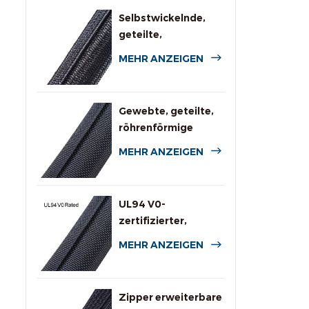
Selbstwickelnde,
geteilte,
geflochtene
MEHR ANZEIGEN
Kabelummantelung
für die
Automobilindustrie
Gewebte, geteilte,
röhrenförmige
Kabelbaumumwicklung
MEHR ANZEIGEN
UL94 V0-
zertifizierter,
flammhemmender
MEHR ANZEIGEN
Rundumschlauch
Zipper erweiterbare