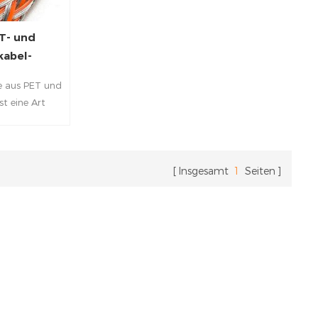
T- und
kabel-
rmung
e aus PET und
st eine Art
eckung, die
ischen und
n zum Einsatz
erschiedene
Insgesamt
1
Seiten
n, um einen
rschiedenen
ieb, Hitze,
gen (EMI) und
en zu bieten.