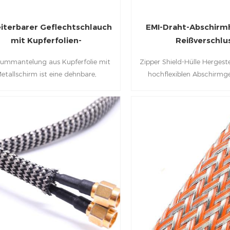
iterbarer Geflechtschlauch
EMI-Draht-Abschirm
mit Kupferfolien-
Reißverschlu
Metallabschirmung
ummantelung aus Kupferfolie mit
Zipper Shield-Hülle Hergest
etallschirm ist eine dehnbare,
hochflexiblen Abschirmge
tungsstarke Ummantelung, die ein
verzinntem Kupfer mit
 Maß an EMI-Abschirmung bietet.
Schirmüberlappung, einem
 Kabelhülle unterdrückt Frequenzen
und einer strapazier
0 MHz bis 1 GHz und reduziert die
Reißverschlusshülle. Es bie
mpfung um bis zu 20 % für ein
eine hervorragende EMI-A
es, konsistentes Signal. Sie verfügt
sondern ist auch geräus
rdem über einen Aramidkern, der
flammhemmend und abr
eichend Schutz vor Schnitten und
Abrieb bietet.