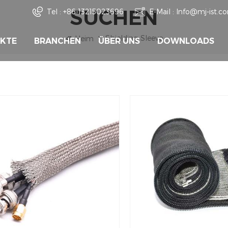
SUCHEN
Tel :
+86-13215023696
E-Mail :
Info@mj-ist.c
Shielding-Sleeve
Heim
KTE
BRANCHEN
ÜBER UNS
DOWNLOADS