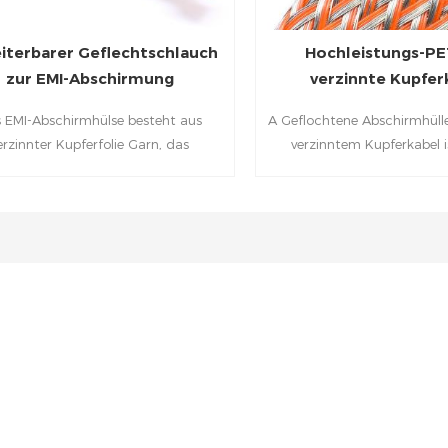
iterbarer Geflechtschlauch
Hochleistungs-PE
zur EMI-Abschirmung
verzinnte Kupfer
Geflechtabschi
 EMI-Abschirmhülse besteht aus
A Geflochtene Abschirmhüll
erzinnter Kupferfolie Garn, das
verzinntem Kupferkabel i
lförmig um Polyester-Monofilament
Schutz- und Abschirmabd
strickt ist. Dieses Kombination
hauptsächlich in elektr
cht es der Hülse, sich zu biegen, zu
elektronischen Anwendunge
ehen und sich zu erholen ohne den
kommt. Sie kombiniert v
rschleiß, der zu EMI-Lecks führt.
Materialien und Funktione
wirksamen Schutz vor ve
Umwelteinflüssen wie Abr
elektromagnetischen Störun
mechanischen Beschädigung