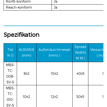
RoHS-konform
Ja
Reach-konform
Ja
Spezifikation
Spread
Teil
AUSWEIS
Außendurchmesser
Verpacku
Width(
N
O
(mm)
(mm)
)
(
m/Sp
M
M
)
MBS-
TC-
8±2
10±2
40±5
10
008-
SV-S
MBS-
TC-
10±2
12±2
50±5
10
010-
SV-S