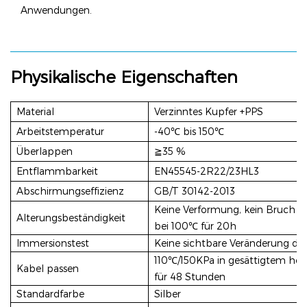
Anwendungen.
Physikalische Eigenschaften
Material
Verzinntes Kupfer +PPS
Arbeitstemperatur
-40℃ bis 150℃
Überlappen
≧35 %
Entflammbarkeit
EN45545-2R22/23HL3
Abschirmungseffizienz
GB/T 30142-2013
Keine Verformung, kein Bruch de
Alterungsbeständigkeit
bei 100℃ für 20h
Immersionstest
Keine sichtbare Veränderung d
110℃/150KPa in gesättigtem he
Kabel passen
für 48 Stunden
Standardfarbe
Silber