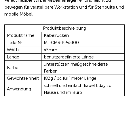
Pefect flexible Wirbel
Kabelmanager
Teil und leicht zu
bewegen für verstellbare Workstation und für Stehpulte und
mobile Möbel.
Produktbeschreibung
Produktname
Kabelrücken
Teile-Nr
MJ-CMS-PP45100
Wdith
45mm
Länge
benutzerdefinierte Länge
unterstützen maßgeschneiderte
Farbe
Farben
Gewichtseinheit
182g / pc für 1meter Länge
schnell und einfach kabel tiday zu
Anwendung
Hause und im Büro