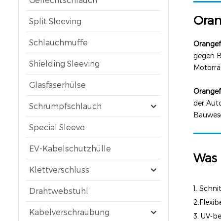
Oran
Split Sleeving
Schlauchmuffe
Orangef
gegen B
Shielding Sleeving
Motorrä
Glasfaserhülse
Orangef
der Auto
Schrumpfschlauch
Bauwese
Special Sleeve
EV-Kabelschutzhülle
Was 
Klettverschluss
1. Schni
Drahtwebstuhl
2.Flexib
Kabelverschraubung
3. UV-b