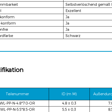
ammbarkeit
Selbstverlöschend gemäß
l
Exzellent
konform
Ja
-konform
Ja
nfrei
Ja
rdfarbe
Schwarz
ifikation
Teilenummer
ID (m
M)
Außendur
WL-PP-N-4.8*7.0-OR
4,8 ± 0,3
7,
WL-PP-N-5.5*8.5-OR
5,5 ± 0,3
8,