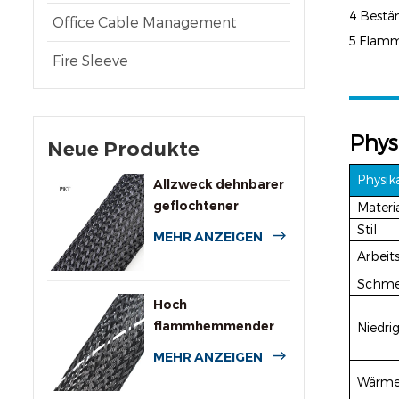
4.Bestä
Office Cable Management
5.Fla
Fire Sleeve
Phys
Neue Produkte
Physik
Allzweck dehnbarer
geflochtener
Materi
Kabelschlauch aus
Stil
MEHR ANZEIGEN
PET
Arbeit
Schme
Hoch
flammhemmender
Niedri
expandierbarer PET-
MEHR ANZEIGEN
Geflechtschlauch
Wärmea