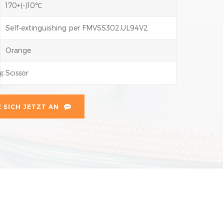
170+(-)10℃
Self-extinguishing per FMVSS302,UL94V2
:
Orange
Scissor
g:
 SICH JETZT AN