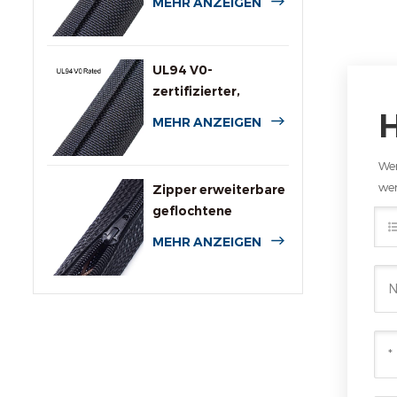
MEHR ANZEIGEN
UL94 V0-
zertifizierter,
flammhemmender
MEHR ANZEIGEN
Rundumschlauch
Wen
wer
Zipper erweiterbare
geflochtene
Kabelummantelung
MEHR ANZEIGEN