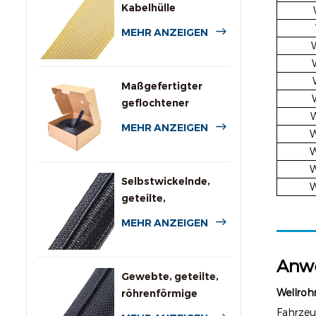
Kabelhülle
MEHR ANZEIGEN
Maßgefertigter
geflochtener
W
Polyesterschlauch
MEHR ANZEIGEN
W
mit Spenderbox
W
W
Selbstwickelnde,
W
geteilte,
geflochtene
MEHR ANZEIGEN
Kabelummantelung
für die
Anw
Automobilindustrie
Gewebte, geteilte,
Wellroh
röhrenförmige
Kabelbaumumwicklung
Fahrzeu