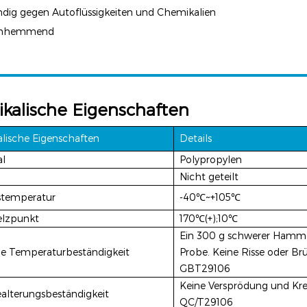
ndig gegen Autoflüssigkeiten und Chemikalien
mmhemmend
ikalische Eigenschaften
alische Eigenschaften
Details
al
Polypropylen
Nicht geteilt
stemperatur
-40℃~+105℃
lzpunkt
170℃(+);10℃
Ein 300 g schwerer Hammer 
ge Temperaturbeständigkeit
Probe. Keine Risse oder B
GBT29106
Keine Versprödung und Kre
lterungsbeständigkeit
QC/T29106