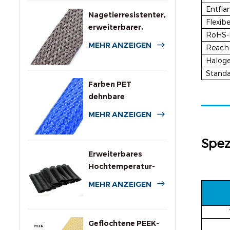
Entfl
Nagetierresistenter,
Flexibe
erweiterbarer,
RoHS-
geflochtener
MEHR ANZEIGEN
Reach
Kabelschutzschlauch
Haloge
Standa
Farben PET
dehnbare
geflochtene Hülle
MEHR ANZEIGEN
für Kabel
Spez
Erweiterbares
Hochtemperatur-
PPS-Drahtgeflecht
MEHR ANZEIGEN
Geflochtene PEEK-