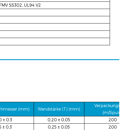
 FMV SS302, UL94 V2
Verpackungsläng
chmesser (mm)
Wandstärke (T) (mm)
(m/Spule)
0 ± 0,3
0,20 ± 0,05
200
5 ± 0,3
0,25 ± 0,05
200