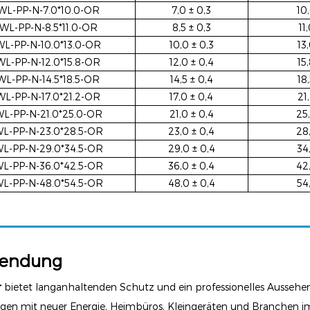
WL-PP-N-7.0*10.0-OR
7,0 ± 0,3
10
WL-PP-N-8.5*11.0-OR
8,5 ± 0,3
11
WL-PP-N-10.0*13.0-OR
10,0 ± 0,3
13
WL-PP-N-12.0*15.8-OR
12,0 ± 0,4
15
WL-PP-N-14.5*18.5-OR
14,5 ± 0,4
18
WL-PP-N-17.0*21.2-OR
17,0 ± 0,4
21
L-PP-N-21.0*25.0-OR
21,0 ± 0,4
25,
L-PP-N-23.0*28.5-OR
23,0 ± 0,4
28
L-PP-N-29.0*34.5-OR
29,0 ± 0,4
34
L-PP-N-36.0*42.5-OR
36,0 ± 0,4
42
L-PP-N-48.0*54.5-OR
48,0 ± 0,4
54
endung
r
bietet langanhaltenden Schutz und ein professionelles Aussehen 
gen mit neuer Energie, Heimbüros, Kleingeräten und Branchen 