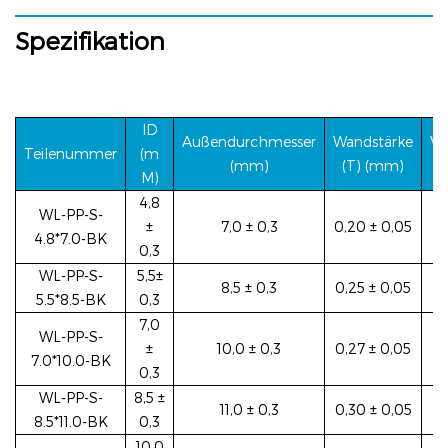
Spezifikation
ID
Außendurchmesser
Wandstärke
Ve
Teilenummer
(m
(mm)
(T) (mm)
M)
4,8
WL-PP-S-
±
7,0 ± 0,3
0,20 ± 0,05
4.8*7.0-BK
0,3
WL-PP-S-
5,5±
8,5 ± 0,3
0,25 ± 0,05
5.5*8.5-BK
0,3
7,0
WL-PP-S-
±
10,0 ± 0,3
0,27 ± 0,05
7.0*10.0-BK
0,3
WL-PP-S-
8,5 ±
11,0 ± 0,3
0,30 ± 0,05
8.5*11.0-BK
0,3
10,0